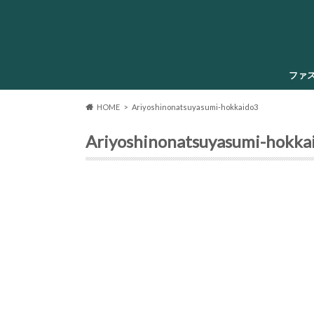
ファ
HOME
Ariyoshinonatsuyasumi-hokkaido3
Ariyoshinonatsuyasumi-hokka