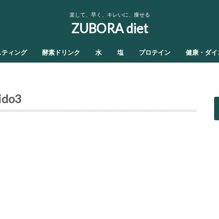
楽して、早く、キレいに、痩せる
ZUBORA diet
スティング
酵素ドリンク
水
塩
プロテイン
健康・ダイ
ido3