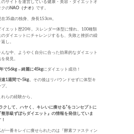
このサイトを運営している健康・美容・ダイエットオ
タクの
NAO（ナオ）
です。
現在35歳の独身、身長153cm。
ダイエット歴20年。スレンダー体型に憧れ、100種類
上のダイエットにチャレンジするも、失敗と挫折の繰
り返し。
そんな中、ようやく自分に合った効果的なダイエット
法を発見。
1年で56kg→綺麗に45kg
にダイエット成功！
最速1週間で-5kg、
その後はリバウンドせずに体型キ
ープ。
これらの経験から、
“ラクして、ハヤく、キレいに痩せる”をコンセプトに
『整形級ずぼらダイエット』の情報を発信していま
す！
私が一番キレイに痩せられたのは『酵素ファスティン