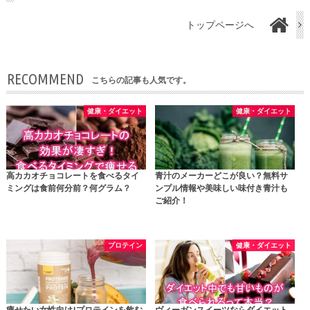
トップページへ
RECOMMEND
こちらの記事も人気です。
健康・ダイエット
健康・ダイエット
高カカオチョコレートを食べるタイ
青汁のメーカーどこが良い？無料サ
ミングは食前何分前？何グラム？
ンプル情報や美味しい味付き青汁も
ご紹介！
プロテイン
健康・ダイエット
痩せたい女性向け!プロテインを飲む
ヴィーガンスイーツならダイエット