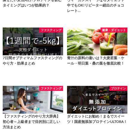
タイミングはいつが効果的？
中でもOK!リピーター続出のチョコ
レート…
ファスティング
健康・ダイエット
7日間オプティマムファスティングの
青汁の原料の違いは？大麦若葉・ケ
やり方・効果まとめ
ール・明日葉・桑の葉を徹底比較！
ファスティング
プロテイン
【ファスティングのやり方大辞典】
ダイエットにお勧め！まるでスイー
初心者～上級者まで目的別に正しい
ツ！国産無添加プロテインULTORA！
方法まとめ