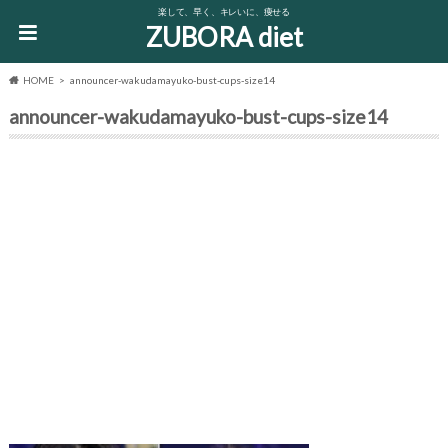
楽して、早く、キレいに、痩せる
ZUBORA diet
HOME
announcer-wakudamayuko-bust-cups-size14
announcer-wakudamayuko-bust-cups-size14