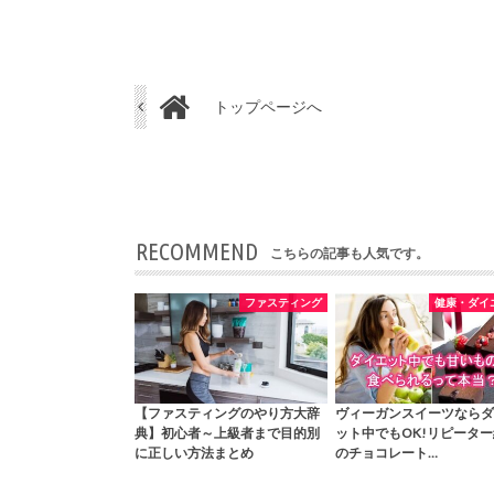
トップページへ
RECOMMEND
こちらの記事も人気です。
ファスティング
健康・ダイ
【ファスティングのやり方大辞
ヴィーガンスイーツならダ
典】初心者～上級者まで目的別
ット中でもOK!リピータ
に正しい方法まとめ
のチョコレート…