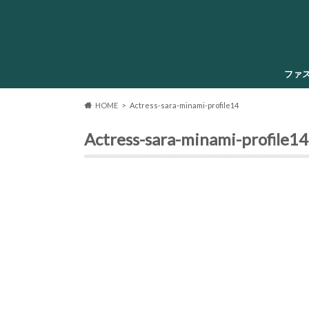
ファ
HOME
Actress-sara-minami-profile14
Actress-sara-minami-profile14