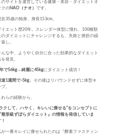
このサイトを運営している健康・美容・ダイエットオ
タクの
NAO（ナオ）
です。
現在35歳の独身、身長153cm。
ダイエット歴20年。スレンダー体型に憧れ、100種類
上のダイエットにチャレンジするも、失敗と挫折の繰
り返し。
そんな中、ようやく自分に合った効果的なダイエット
法を発見。
1年で56kg→綺麗に45kg
にダイエット成功！
最速1週間で-5kg、
その後はリバウンドせずに体型キ
ープ。
これらの経験から、
“ラクして、ハヤく、キレいに痩せる”をコンセプトに
『整形級ずぼらダイエット』の情報を発信していま
す！
私が一番キレイに痩せられたのは『酵素ファスティン