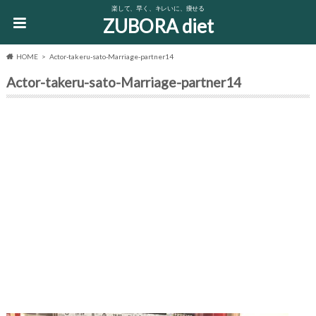
楽して、早く、キレいに、痩せる
ZUBORA diet
HOME
Actor-takeru-sato-Marriage-partner14
Actor-takeru-sato-Marriage-partner14