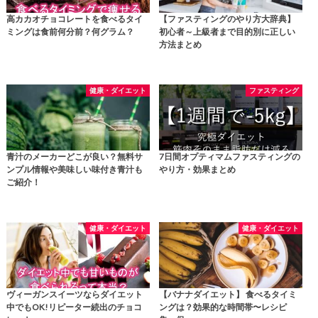
高カカオチョコレートを食べるタイ
【ファスティングのやり方大辞典】
ミングは食前何分前？何グラム？
初心者～上級者まで目的別に正しい
方法まとめ
健康・ダイエット
ファスティング
青汁のメーカーどこが良い？無料サ
7日間オプティマムファスティングの
ンプル情報や美味しい味付き青汁も
やり方・効果まとめ
ご紹介！
健康・ダイエット
健康・ダイエット
ヴィーガンスイーツならダイエット
【バナナダイエット】 食べるタイミ
中でもOK!リピーター続出のチョコ
ングは？効果的な時間帯〜レシピ