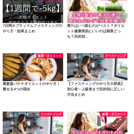
7日間オプティマムファスティングの
青汁はいつ飲むのがベスト？ダイエ
やり方・効果まとめ
ット健康美肌にいいのは朝夜どっ
ち？目的別…
健康・ダイエット
ファスティング
最新版バナナダイエットのやり方！
【ファスティングのやり方大辞典】
痩せる4つの理由
初心者～上級者まで目的別に正しい
方法まとめ
ファスティング
健康・ダイエット