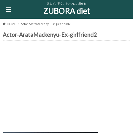
楽して、早く、キレいに、痩せる
ZUBORA diet
HOME
Actor-ArataMackenyu-Ex-girlfriend2
Actor-ArataMackenyu-Ex-girlfriend2