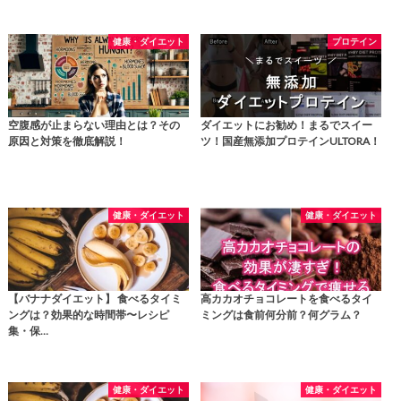
健康・ダイエット
プロテイン
空腹感が止まらない理由とは？その
ダイエットにお勧め！まるでスイー
原因と対策を徹底解説！
ツ！国産無添加プロテインULTORA！
健康・ダイエット
健康・ダイエット
【バナナダイエット】 食べるタイミ
高カカオチョコレートを食べるタイ
ングは？効果的な時間帯〜レシピ
ミングは食前何分前？何グラム？
集・保…
健康・ダイエット
健康・ダイエット