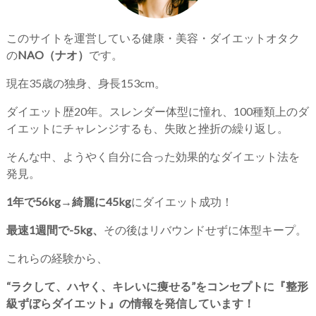
このサイトを運営している健康・美容・ダイエットオタク
の
NAO（ナオ）
です。
現在35歳の独身、身長153cm。
ダイエット歴20年。スレンダー体型に憧れ、100種類上のダ
イエットにチャレンジするも、失敗と挫折の繰り返し。
そんな中、ようやく自分に合った効果的なダイエット法を
発見。
1年で56kg→綺麗に45kg
にダイエット成功！
最速1週間で-5kg、
その後はリバウンドせずに体型キープ。
これらの経験から、
“ラクして、ハヤく、キレいに痩せる”をコンセプトに『整形
級ずぼらダイエット』の情報を発信しています！