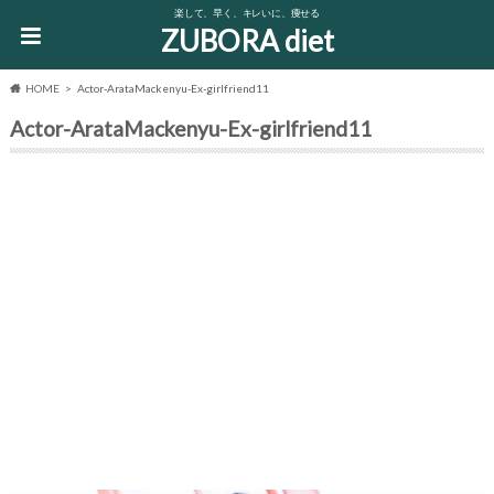
楽して、早く、キレいに、痩せる
ZUBORA diet
HOME
Actor-ArataMackenyu-Ex-girlfriend11
Actor-ArataMackenyu-Ex-girlfriend11