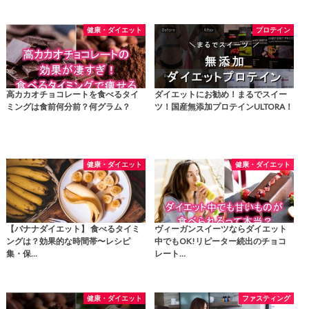
健康・ダイエット
プロテイン
高カカオチョコレートを食べるタイ
ダイエットにお勧め！まるでスイー
ミングは食前何分前？何グラム？
ツ！国産無添加プロテインULTORA！
健康・ダイエット
健康・ダイエット
【バナナダイエット】 食べるタイミ
ヴィーガンスイーツならダイエット
ングは？効果的な時間帯〜レシピ
中でもOK!リピーター続出のチョコ
集・保…
レート…
健康・ダイエット
ファスティング