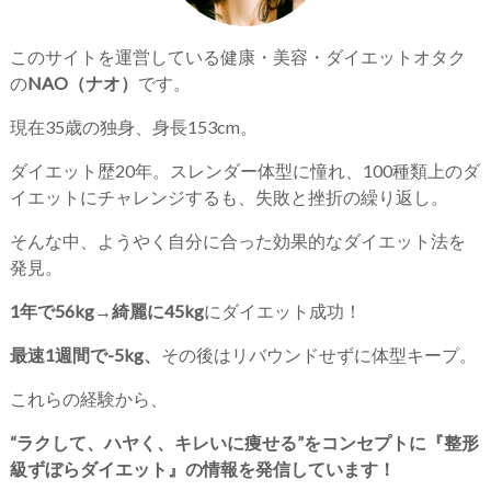
このサイトを運営している健康・美容・ダイエットオタク
の
NAO（ナオ）
です。
現在35歳の独身、身長153cm。
ダイエット歴20年。スレンダー体型に憧れ、100種類上のダ
イエットにチャレンジするも、失敗と挫折の繰り返し。
そんな中、ようやく自分に合った効果的なダイエット法を
発見。
1年で56kg→綺麗に45kg
にダイエット成功！
最速1週間で-5kg、
その後はリバウンドせずに体型キープ。
これらの経験から、
“ラクして、ハヤく、キレいに痩せる”をコンセプトに『整形
級ずぼらダイエット』の情報を発信しています！