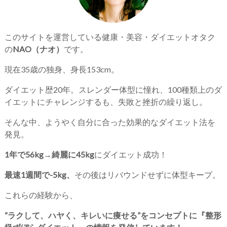
このサイトを運営している健康・美容・ダイエットオタク
の
NAO（ナオ）
です。
現在35歳の独身、身長153cm。
ダイエット歴20年。スレンダー体型に憧れ、100種類上のダ
イエットにチャレンジするも、失敗と挫折の繰り返し。
そんな中、ようやく自分に合った効果的なダイエット法を
発見。
1年で56kg→綺麗に45kg
にダイエット成功！
最速1週間で-5kg、
その後はリバウンドせずに体型キープ。
これらの経験から、
“ラクして、ハヤく、キレいに痩せる”をコンセプトに『整形