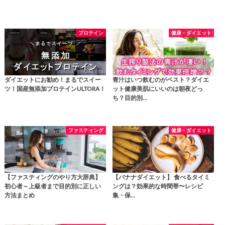
プロテイン
健康・ダイエット
ダイエットにお勧め！まるでスイー
青汁はいつ飲むのがベスト？ダイエ
ツ！国産無添加プロテインULTORA！
ット健康美肌にいいのは朝夜どっ
ち？目的別…
ファスティング
健康・ダイエット
【ファスティングのやり方大辞典】
【バナナダイエット】 食べるタイミ
初心者～上級者まで目的別に正しい
ングは？効果的な時間帯〜レシピ
方法まとめ
集・保…