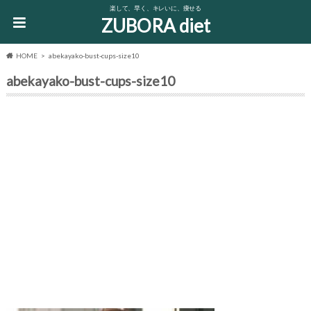
楽して、早く、キレいに、痩せる
ZUBORA diet
HOME
abekayako-bust-cups-size10
abekayako-bust-cups-size10