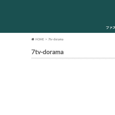
ファ
HOME
7tv-dorama
7tv-dorama