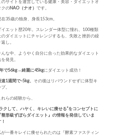
このサイトを運営している健康・美容・ダイエットオ
タクの
NAO（ナオ）
です。
現在35歳の独身、身長153cm。
ダイエット歴20年。スレンダー体型に憧れ、100種類
上のダイエットにチャレンジするも、失敗と挫折の繰
り返し。
そんな中、ようやく自分に合った効果的なダイエット
法を発見。
1年で56kg→綺麗に45kg
にダイエット成功！
最速1週間で-5kg、
その後はリバウンドせずに体型キ
ープ。
これらの経験から、
“ラクして、ハヤく、キレいに痩せる”をコンセプトに
『整形級ずぼらダイエット』の情報を発信していま
す！
私が一番キレイに痩せられたのは『酵素ファスティン