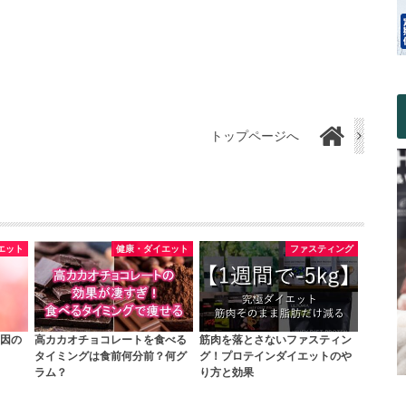
トップページへ
エット
健康・ダイエット
ファスティング
因の
高カカオチョコレートを食べる
筋肉を落とさないファスティン
タイミングは食前何分前？何グ
グ！プロテインダイエットのや
ラム？
り方と効果