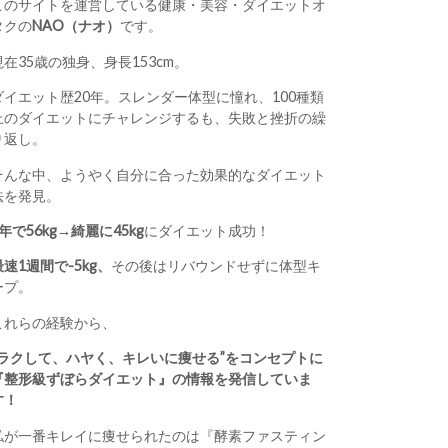
このサイトを運営している健康・美容・ダイエットオ
タクの
NAO（ナオ）
です。
現在35歳の独身、身長153cm。
ダイエット歴20年。スレンダー体型に憧れ、100種類
上のダイエットにチャレンジするも、失敗と挫折の繰
り返し。
そんな中、ようやく自分に合った効果的なダイエット
法を発見。
1年で56kg→綺麗に45kg
にダイエット成功！
最速1週間で-5kg、
その後はリバウンドせずに体型キ
ープ。
これらの経験から、
“ラクして、ハヤく、キレいに痩せる”をコンセプトに
『整形級ずぼらダイエット』の情報を発信していま
す！
私が一番キレイに痩せられたのは『酵素ファスティン