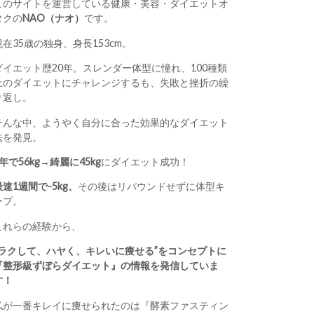
このサイトを運営している健康・美容・ダイエットオ
タクの
NAO（ナオ）
です。
現在35歳の独身、身長153cm。
ダイエット歴20年。スレンダー体型に憧れ、100種類
上のダイエットにチャレンジするも、失敗と挫折の繰
り返し。
そんな中、ようやく自分に合った効果的なダイエット
法を発見。
1年で56kg→綺麗に45kg
にダイエット成功！
最速1週間で-5kg、
その後はリバウンドせずに体型キ
ープ。
これらの経験から、
“ラクして、ハヤく、キレいに痩せる”をコンセプトに
『整形級ずぼらダイエット』の情報を発信していま
す！
私が一番キレイに痩せられたのは『酵素ファスティン