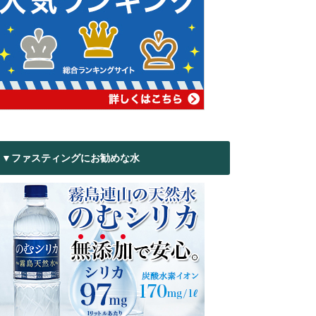
▼ファスティングにお勧めな水