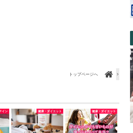
トップページへ
テイン
健康・ダイエット
健康・ダイエット