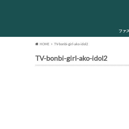
ファ
HOME
TV-bonbi-girl-ako-idol2
TV-bonbi-girl-ako-idol2