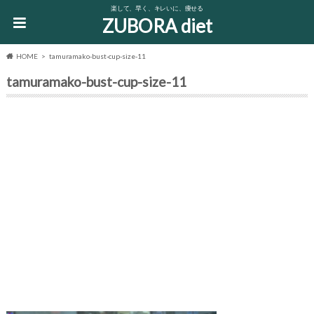
楽して、早く、キレいに、痩せる
ZUBORA diet
HOME
tamuramako-bust-cup-size-11
tamuramako-bust-cup-size-11