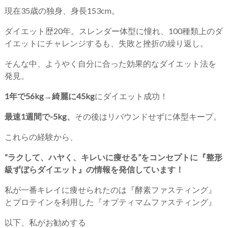
現在35歳の独身、身長153cm。
ダイエット歴20年。スレンダー体型に憧れ、100種類上のダ
イエットにチャレンジするも、失敗と挫折の繰り返し。
そんな中、ようやく自分に合った効果的なダイエット法を
発見。
1年で56kg→綺麗に45kg
にダイエット成功！
最速1週間で-5kg、
その後はリバウンドせずに体型キープ。
これらの経験から、
“ラクして、ハヤく、キレいに痩せる”をコンセプトに『整形
級ずぼらダイエット』の情報を発信しています！
私が一番キレイに痩せられたのは『酵素ファスティング』
とプロテインを利用した『オプティマムファスティング』
以下、私がお勧めする