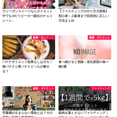
ヴィーガンスイーツならダイエット
【ファスティングのやり方大辞典】
中でもOK!リピーター続出のチョコ
初心者～上級者まで目的別に正しい
レート…
方法まとめ
健康・ダイエット
健康・ダイエット
バナナダイエット効果なしはガセ！
食べ続けると危険！老化原因の食べ
朝バナナと夜バナナどっちが痩せ
物5選
る？
健康・ダイエット
ファスティング
空腹感が止まらない理由とは？その
筋肉を落とさないファスティング！