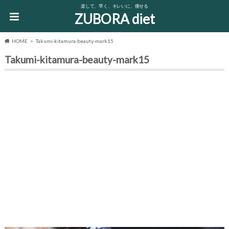
楽して、早く、キレいに、痩せる
ZUBORA diet
HOME
Takumi-kitamura-beauty-mark15
Takumi-kitamura-beauty-mark15