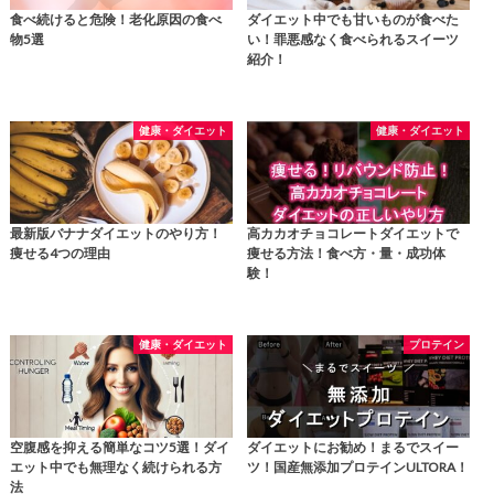
食べ続けると危険！老化原因の食べ
ダイエット中でも甘いものが食べた
物5選
い！罪悪感なく食べられるスイーツ
紹介！
健康・ダイエット
健康・ダイエット
最新版バナナダイエットのやり方！
高カカオチョコレートダイエットで
痩せる4つの理由
痩せる方法！食べ方・量・成功体
験！
健康・ダイエット
プロテイン
空腹感を抑える簡単なコツ5選！ダイ
ダイエットにお勧め！まるでスイー
エット中でも無理なく続けられる方
ツ！国産無添加プロテインULTORA！
法