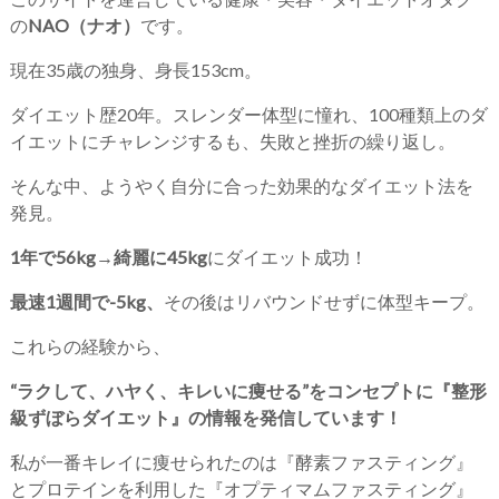
の
NAO（ナオ）
です。
現在35歳の独身、身長153cm。
ダイエット歴20年。スレンダー体型に憧れ、100種類上のダ
イエットにチャレンジするも、失敗と挫折の繰り返し。
そんな中、ようやく自分に合った効果的なダイエット法を
発見。
1年で56kg→綺麗に45kg
にダイエット成功！
最速1週間で-5kg、
その後はリバウンドせずに体型キープ。
これらの経験から、
“ラクして、ハヤく、キレいに痩せる”をコンセプトに『整形
級ずぼらダイエット』の情報を発信しています！
私が一番キレイに痩せられたのは『酵素ファスティング』
とプロテインを利用した『オプティマムファスティング』