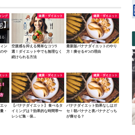
ィング
健康・ダイエット
健康・ダイエット
ィン
空腹感を抑える簡単なコツ5
最新版バナナダイエットのやり
のや
選！ダイエット中でも無理なく
方！痩せる4つの理由
続けられる方法
エット
健康・ダイエット
健康・ダイエット
エッ
【バナナダイエット】 食べるタ
バナナダイエット効果なしはガ
量・
イミングは？効果的な時間帯〜
セ！朝バナナと夜バナナどっち
レシピ集・保…
が痩せる？