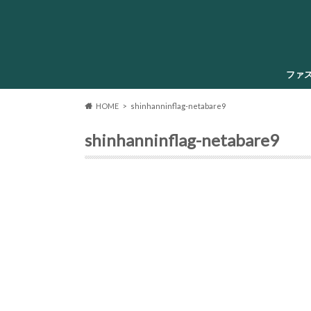
ファ
HOME
shinhanninflag-netabare9
shinhanninflag-netabare9