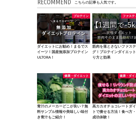
RECOMMEND
こちらの記事も人気です。
プロテイン
ファステ
ダイエットにお勧め！まるでス
筋肉を落とさないファステ
イーツ！国産無添加プロテイン
グ！プロテインダイエット
ULTORA！
り方と効果
健康・ダイエット
健康・ダイ
青汁のメーカーどこが良い？無
高カカオチョコレートダイ
料サンプル情報や美味しい味付
トで痩せる方法！食べ方・
き青汁もご紹介！
成功体験！