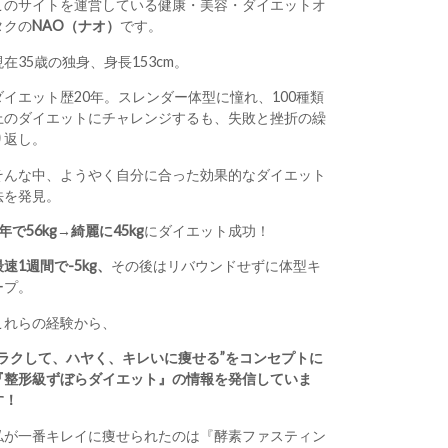
このサイトを運営している健康・美容・ダイエットオ
タクの
NAO（ナオ）
です。
現在35歳の独身、身長153cm。
ダイエット歴20年。スレンダー体型に憧れ、100種類
上のダイエットにチャレンジするも、失敗と挫折の繰
り返し。
そんな中、ようやく自分に合った効果的なダイエット
法を発見。
1年で56kg→綺麗に45kg
にダイエット成功！
最速1週間で-5kg、
その後はリバウンドせずに体型キ
ープ。
これらの経験から、
“ラクして、ハヤく、キレいに痩せる”をコンセプトに
『整形級ずぼらダイエット』の情報を発信していま
す！
私が一番キレイに痩せられたのは『酵素ファスティン