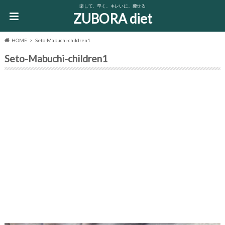
楽して、早く、キレいに、痩せる
ZUBORA diet
HOME
Seto-Mabuchi-children1
Seto-Mabuchi-children1