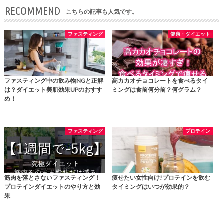
RECOMMEND
こちらの記事も人気です。
ファスティング
健康・ダイエット
ファスティング中の飲み物NGと正解
高カカオチョコレートを食べるタイ
は？ダイエット美肌効果UPのおすす
ミングは食前何分前？何グラム？
め！
ファスティング
プロテイン
筋肉を落とさないファスティング！
痩せたい女性向け!プロテインを飲む
プロテインダイエットのやり方と効
タイミングはいつが効果的？
果