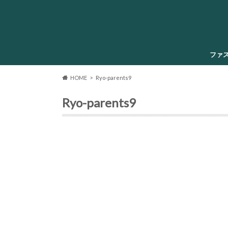
ファ
HOME
Ryo-parents9
Ryo-parents9