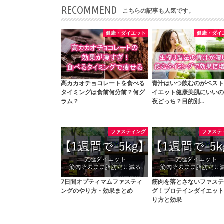
RECOMMEND
こちらの記事も人気です。
健康・ダイエット
健康・ダイ
高カカオチョコレートを食べる
青汁はいつ飲むのがベスト
タイミングは食前何分前？何グ
イエット健康美肌にいいの
ラム？
夜どっち？目的別…
ファスティング
ファステ
7日間オプティマムファスティ
筋肉を落とさないファステ
ングのやり方・効果まとめ
グ！プロテインダイエット
り方と効果