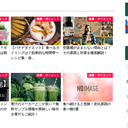
エット
健康・ダイエット
健康・ダイエット
？ダ
【バナナダイエット】 食べるタ
空腹感が止まらない理由とは？
は朝
イミングは？効果的な時間帯〜
その原因と対策を徹底解説！
レシピ集・保…
ィング
健康・ダイエット
健康・ダイエット
ィン
青汁のメーカーどこが良い？無
食べ続けると危険！老化原因の
のや
料サンプル情報や美味しい味付
食べ物5選
き青汁もご紹介！