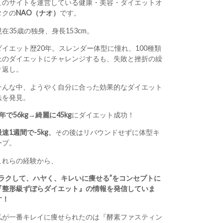
このサイトを運営している健康・美容・ダイエットオ
タクの
NAO（ナオ）
です。
現在35歳の独身、身長153cm。
ダイエット歴20年。スレンダー体型に憧れ、100種類
上のダイエットにチャレンジするも、失敗と挫折の繰
り返し。
そんな中、ようやく自分に合った効果的なダイエット
法を発見。
1年で56kg→綺麗に45kg
にダイエット成功！
最速1週間で-5kg、
その後はリバウンドせずに体型キ
ープ。
これらの経験から、
“ラクして、ハヤく、キレいに痩せる”をコンセプトに
『整形級ずぼらダイエット』の情報を発信していま
す！
私が一番キレイに痩せられたのは『酵素ファスティン