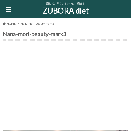
楽して、早く、キレいに、痩せる
ZUBORA diet
HOME
Nana-mori-beauty-mark3
Nana-mori-beauty-mark3