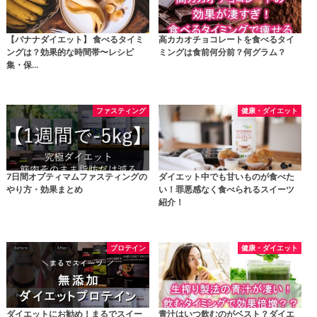
【バナナダイエット】 食べるタイミ
高カカオチョコレートを食べるタイ
ングは？効果的な時間帯〜レシピ
ミングは食前何分前？何グラム？
集・保…
ファスティング
健康・ダイエット
7日間オプティマムファスティングの
ダイエット中でも甘いものが食べた
やり方・効果まとめ
い！罪悪感なく食べられるスイーツ
紹介！
プロテイン
健康・ダイエット
ダイエットにお勧め！まるでスイー
青汁はいつ飲むのがベスト？ダイエ