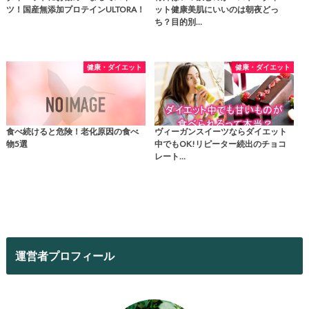
ツ！国産無添加プロテインULTORA！
ット健康美肌にいいのは朝夜どっ
ち？目的別…
健康・ダイエット
健康・ダイエット
食べ続けると危険！老化原因の食べ
ヴィーガンスイーツならダイエット
物5選
中でもOK!リピーター続出のチョコ
レート…
運営者プロフィール