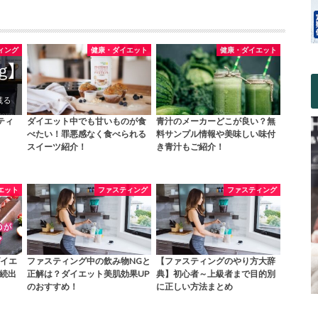
ィング
健康・ダイエット
健康・ダイエット
ティ
ダイエット中でも甘いものが食
青汁のメーカーどこが良い？無
べたい！罪悪感なく食べられる
料サンプル情報や美味しい味付
スイーツ紹介！
き青汁もご紹介！
エット
ファスティング
ファスティング
イエ
ファスティング中の飲み物NGと
【ファスティングのやり方大辞
ー続出
正解は？ダイエット美肌効果UP
典】初心者～上級者まで目的別
のおすすめ！
に正しい方法まとめ