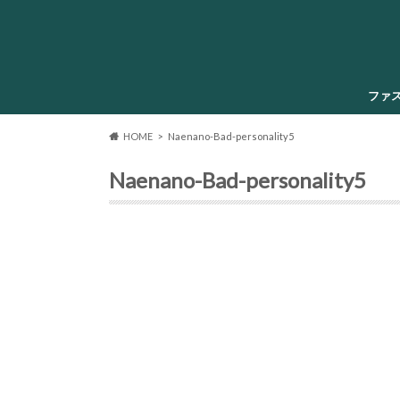
ファ
HOME
Naenano-Bad-personality5
Naenano-Bad-personality5