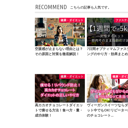
RECOMMEND
こちらの記事も人気です。
健康・ダイエット
ファステ
空腹感が止まらない理由とは？
7日間オプティマムファス
その原因と対策を徹底解説！
ングのやり方・効果まとめ
健康・ダイエット
健康・ダイ
高カカオチョコレートダイエッ
ヴィーガンスイーツならダ
トで痩せる方法！食べ方・量・
ット中でもOK!リピータ
成功体験！
のチョコレート…