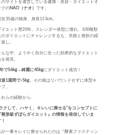
このサイトを運営している健康・美容・ダイエットオ
タクの
NAO（ナオ）
です。
現在35歳の独身、身長153cm。
ダイエット歴20年。スレンダー体型に憧れ、100種類
上のダイエットにチャレンジするも、失敗と挫折の繰
り返し。
そんな中、ようやく自分に合った効果的なダイエット
法を発見。
1年で56kg→綺麗に45kg
にダイエット成功！
最速1週間で-5kg、
その後はリバウンドせずに体型キ
ープ。
これらの経験から、
“ラクして、ハヤく、キレいに痩せる”をコンセプトに
『整形級ずぼらダイエット』の情報を発信していま
す！
私が一番キレイに痩せられたのは『酵素ファスティン