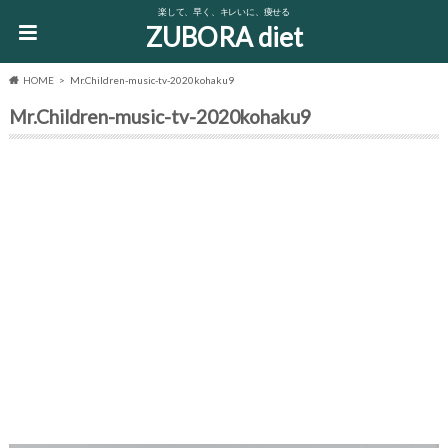
楽して、早く、キレいに、痩せる
ZUBORA diet
HOME
Mr.Children-music-tv-2020kohaku9
Mr.Children-music-tv-2020kohaku9