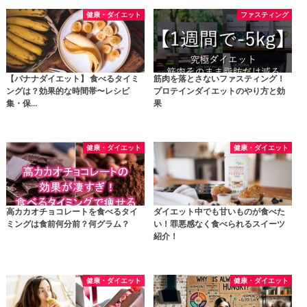
健康・ダイエット
ファスティング
【バナナダイエット】 食べるタイミ
筋肉を落とさないファスティング！
ングは？効果的な時間帯〜レシピ
プロテインダイエットのやり方と効
集・保…
果
健康・ダイエット
健康・ダイエット
高カカオチョコレートを食べるタイ
ダイエット中でも甘いものが食べた
ミングは食前何分前？何グラム？
い！罪悪感なく食べられるスイーツ
紹介！
健康・ダイエット
健康・ダイエット