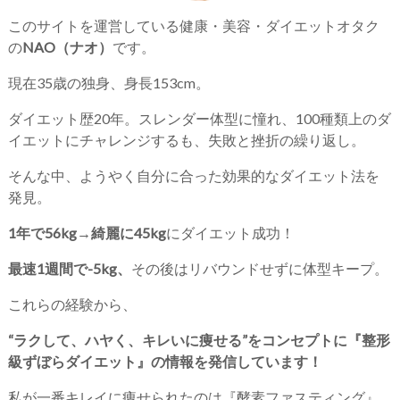
このサイトを運営している健康・美容・ダイエットオタク
の
NAO（ナオ）
です。
現在35歳の独身、身長153cm。
ダイエット歴20年。スレンダー体型に憧れ、100種類上のダ
イエットにチャレンジするも、失敗と挫折の繰り返し。
そんな中、ようやく自分に合った効果的なダイエット法を
発見。
1年で56kg→綺麗に45kg
にダイエット成功！
最速1週間で-5kg、
その後はリバウンドせずに体型キープ。
これらの経験から、
“ラクして、ハヤく、キレいに痩せる”をコンセプトに『整形
級ずぼらダイエット』の情報を発信しています！
私が一番キレイに痩せられたのは『酵素ファスティング』