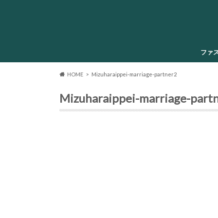
ファ
HOME
Mizuharaippei-marriage-partner2
Mizuharaippei-marriage-part