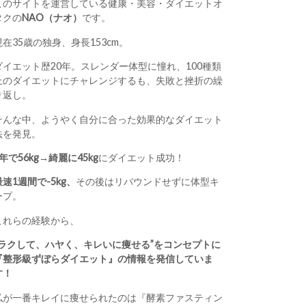
このサイトを運営している健康・美容・ダイエットオ
タクの
NAO（ナオ）
です。
現在35歳の独身、身長153cm。
ダイエット歴20年。スレンダー体型に憧れ、100種類
上のダイエットにチャレンジするも、失敗と挫折の繰
り返し。
そんな中、ようやく自分に合った効果的なダイエット
法を発見。
1年で56kg→綺麗に45kg
にダイエット成功！
最速1週間で-5kg、
その後はリバウンドせずに体型キ
ープ。
これらの経験から、
“ラクして、ハヤく、キレいに痩せる”をコンセプトに
『整形級ずぼらダイエット』の情報を発信していま
す！
私が一番キレイに痩せられたのは『酵素ファスティン