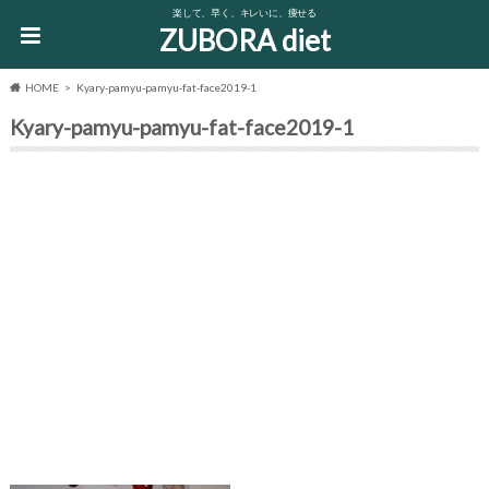
楽して、早く、キレいに、痩せる
ZUBORA diet
HOME
Kyary-pamyu-pamyu-fat-face2019-1
Kyary-pamyu-pamyu-fat-face2019-1