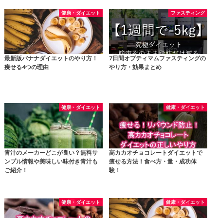
健康・ダイエット
ファスティング
最新版バナナダイエットのやり方！
7日間オプティマムファスティングの
痩せる4つの理由
やり方・効果まとめ
健康・ダイエット
健康・ダイエット
青汁のメーカーどこが良い？無料サ
高カカオチョコレートダイエットで
ンプル情報や美味しい味付き青汁も
痩せる方法！食べ方・量・成功体
ご紹介！
験！
健康・ダイエット
健康・ダイエット