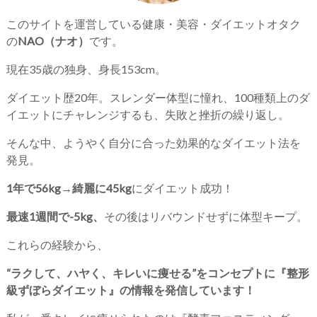
このサイトを運営している健康・美容・ダイエットオタク
の
NAO（ナオ）
です。
現在35歳の独身、身長153cm。
ダイエット歴20年。スレンダー体型に憧れ、100種類上のダ
イエットにチャレンジするも、失敗と挫折の繰り返し。
そんな中、ようやく自分に合った効果的なダイエット法を
発見。
1年で56kg→綺麗に45kg
にダイエット成功！
最速1週間で-5kg、
その後はリバウンドせずに体型キープ。
これらの経験から、
“ラクして、ハヤく、キレいに痩せる”をコンセプトに『整形
級ずぼらダイエット』の情報を発信しています！