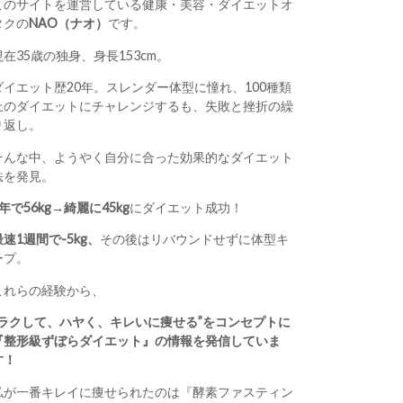
このサイトを運営している健康・美容・ダイエットオ
タクの
NAO（ナオ）
です。
現在35歳の独身、身長153cm。
ダイエット歴20年。スレンダー体型に憧れ、100種類
上のダイエットにチャレンジするも、失敗と挫折の繰
り返し。
そんな中、ようやく自分に合った効果的なダイエット
法を発見。
1年で56kg→綺麗に45kg
にダイエット成功！
最速1週間で-5kg、
その後はリバウンドせずに体型キ
ープ。
これらの経験から、
“ラクして、ハヤく、キレいに痩せる”をコンセプトに
『整形級ずぼらダイエット』の情報を発信していま
す！
私が一番キレイに痩せられたのは『酵素ファスティン