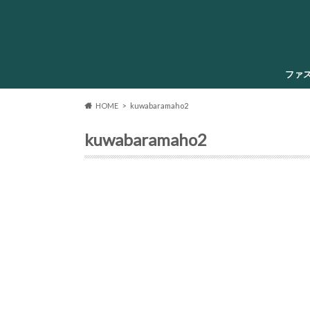
ファ
HOME
kuwabaramaho2
kuwabaramaho2