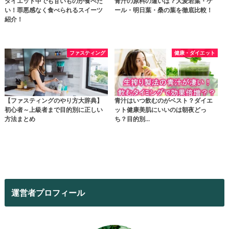
ダイエット中でも甘いものが食べた
青汁の原料の違いは？大麦若葉・ケ
い！罪悪感なく食べられるスイーツ
ール・明日葉・桑の葉を徹底比較！
紹介！
ファスティング
健康・ダイエット
【ファスティングのやり方大辞典】
青汁はいつ飲むのがベスト？ダイエ
初心者～上級者まで目的別に正しい
ット健康美肌にいいのは朝夜どっ
方法まとめ
ち？目的別…
運営者プロフィール