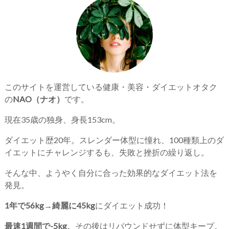
このサイトを運営している健康・美容・ダイエットオタク
の
NAO（ナオ）
です。
現在35歳の独身、身長153cm。
ダイエット歴20年。スレンダー体型に憧れ、100種類上のダ
イエットにチャレンジするも、失敗と挫折の繰り返し。
そんな中、ようやく自分に合った効果的なダイエット法を
発見。
1年で56kg→綺麗に45kg
にダイエット成功！
最速1週間で-5kg、
その後はリバウンドせずに体型キープ。