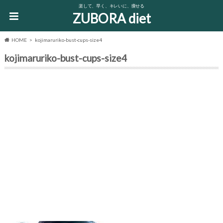
楽して、早く、キレいに、痩せる
ZUBORA diet
HOME
kojimaruriko-bust-cups-size4
kojimaruriko-bust-cups-size4