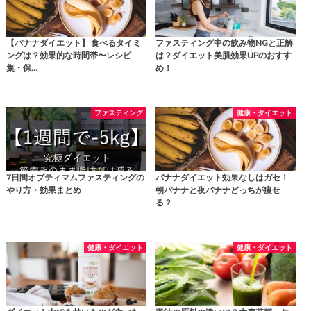
【バナナダイエット】 食べるタイミ
ファスティング中の飲み物NGと正解
ングは？効果的な時間帯〜レシピ
は？ダイエット美肌効果UPのおすす
集・保…
め！
ファスティング
健康・ダイエット
7日間オプティマムファスティングの
バナナダイエット効果なしはガセ！
やり方・効果まとめ
朝バナナと夜バナナどっちが痩せ
る？
健康・ダイエット
健康・ダイエット