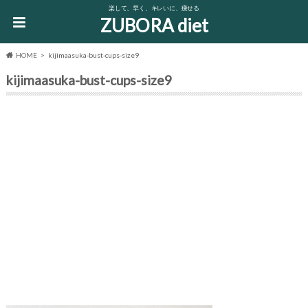
楽して、早く、キレいに、痩せる
ZUBORA diet
HOME
kijimaasuka-bust-cups-size9
kijimaasuka-bust-cups-size9