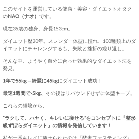
このサイトを運営している健康・美容・ダイエットオタク
の
NAO（ナオ）
です。
現在35歳の独身、身長153cm。
ダイエット歴20年。スレンダー体型に憧れ、100種類上のダ
イエットにチャレンジするも、失敗と挫折の繰り返し。
そんな中、ようやく自分に合った効果的なダイエット法を
発見。
1年で56kg→綺麗に45kg
にダイエット成功！
最速1週間で-5kg、
その後はリバウンドせずに体型キープ。
これらの経験から、
“ラクして、ハヤく、キレいに痩せる”をコンセプトに『整形
級ずぼらダイエット』の情報を発信しています！
私が一番キレイに痩せられたのは『酵素ファスティング』