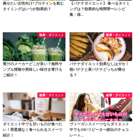
痩せたい女性向け!プロテインを飲む
【バナナダイエット】 食べるタイミ
タイミングはいつが効果的？
ングは？効果的な時間帯〜レシピ
集・保…
健康・ダイエット
健康・ダイエット
青汁のメーカーどこが良い？無料サ
バナナダイエット効果なしはガセ！
ンプル情報や美味しい味付き青汁も
朝バナナと夜バナナどっちが痩せ
ご紹介！
る？
健康・ダイエット
健康・ダイエット
ダイエット中でも甘いものが食べた
ヴィーガンスイーツならダイエット
い！罪悪感なく食べられるスイーツ
中でもOK!リピーター続出のチョコ
紹介！
レート…