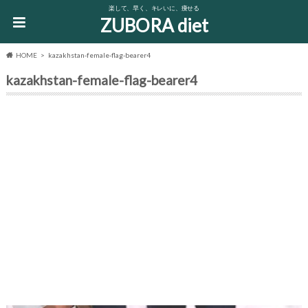
楽して、早く、キレいに、痩せる
ZUBORA diet
HOME
kazakhstan-female-flag-bearer4
kazakhstan-female-flag-bearer4