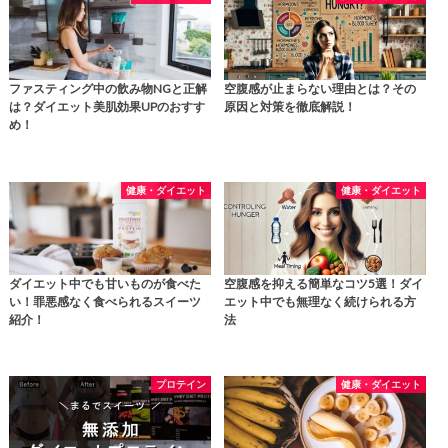
ファスティング中の飲み物NGと正解
空腹感が止まらない理由とは？その
は？ダイエット美肌効果UPのおすす
原因と対策を徹底解説！
め！
健康・ダイエット
健康・ダイエット
ダイエット中でも甘いものが食べた
空腹感を抑える簡単なコツ5選！ダイ
い！罪悪感なく食べられるスイーツ
エット中でも無理なく続けられる方
紹介！
法
プロテイン
健康・ダイエット