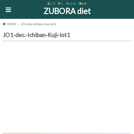
楽して、早く、キレいに、痩せる
ZUBORA diet
HOME
JO1-dec.-Ichiban-Kuji-lot1
JO1-dec.-Ichiban-Kuji-lot1