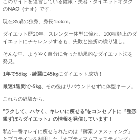
このサイトを運営している健康・美容・ダイエットオタク
の
NAO（ナオ）
です。
現在35歳の独身、身長153cm。
ダイエット歴20年。スレンダー体型に憧れ、100種類上のダ
イエットにチャレンジするも、失敗と挫折の繰り返し。
そんな中、ようやく自分に合った効果的なダイエット法を
発見。
1年で56kg→綺麗に45kg
にダイエット成功！
最速1週間で-5kg、
その後はリバウンドせずに体型キープ。
これらの経験から、
“ラクして、ハヤく、キレいに痩せる”をコンセプトに『整形
級ずぼらダイエット』の情報を発信しています！
私が一番キレイに痩せられたのは『酵素ファスティング』
とプロテインを利用した『オプティマムファスティング』