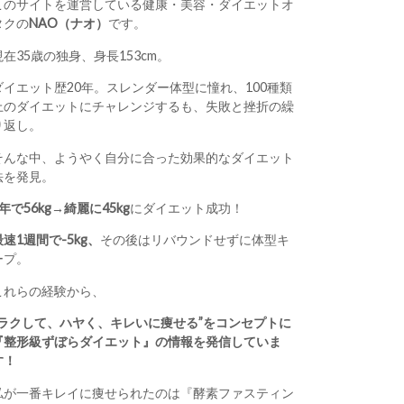
このサイトを運営している健康・美容・ダイエットオ
タクの
NAO（ナオ）
です。
現在35歳の独身、身長153cm。
ダイエット歴20年。スレンダー体型に憧れ、100種類
上のダイエットにチャレンジするも、失敗と挫折の繰
り返し。
そんな中、ようやく自分に合った効果的なダイエット
法を発見。
1年で56kg→綺麗に45kg
にダイエット成功！
最速1週間で-5kg、
その後はリバウンドせずに体型キ
ープ。
これらの経験から、
“ラクして、ハヤく、キレいに痩せる”をコンセプトに
『整形級ずぼらダイエット』の情報を発信していま
す！
私が一番キレイに痩せられたのは『酵素ファスティン