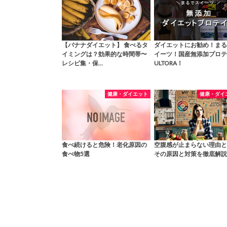
【バナナダイエット】 食べるタ
ダイエットにお勧め！まる
イミングは？効果的な時間帯〜
イーツ！国産無添加プロテ
レシピ集・保…
ULTORA！
健康・ダイエット
健康・ダイ
食べ続けると危険！老化原因の
空腹感が止まらない理由と
食べ物5選
その原因と対策を徹底解説