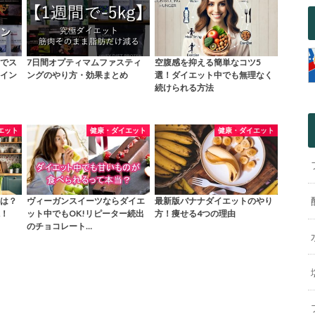
でス
7日間オプティマムファスティ
空腹感を抑える簡単なコツ5
イン
ングのやり方・効果まとめ
選！ダイエット中でも無理なく
続けられる方法
エット
健康・ダイエット
健康・ダイエット
は？
ヴィーガンスイーツならダイエ
最新版バナナダイエットのやり
！
ット中でもOK!リピーター続出
方！痩せる4つの理由
のチョコレート…