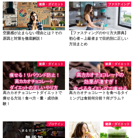
健康・ダイエット
ファスティング
空腹感が止まらない理由とは？その
【ファスティングのやり方大辞典】
原因と対策を徹底解説！
初心者～上級者まで目的別に正しい
方法まとめ
健康・ダイエット
健康・ダイエット
高カカオチョコレートダイエットで
高カカオチョコレートを食べるタイ
痩せる方法！食べ方・量・成功体
ミングは食前何分前？何グラム？
験！
プロテイン
健康・ダイエット