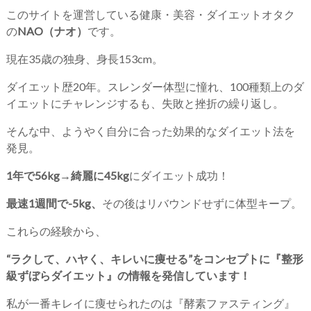
このサイトを運営している健康・美容・ダイエットオタク
の
NAO（ナオ）
です。
現在35歳の独身、身長153cm。
ダイエット歴20年。スレンダー体型に憧れ、100種類上のダ
イエットにチャレンジするも、失敗と挫折の繰り返し。
そんな中、ようやく自分に合った効果的なダイエット法を
発見。
1年で56kg→綺麗に45kg
にダイエット成功！
最速1週間で-5kg、
その後はリバウンドせずに体型キープ。
これらの経験から、
“ラクして、ハヤく、キレいに痩せる”をコンセプトに『整形
級ずぼらダイエット』の情報を発信しています！
私が一番キレイに痩せられたのは『酵素ファスティング』