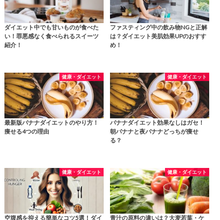
ダイエット中でも甘いものが食べた
ファスティング中の飲み物NGと正解
い！罪悪感なく食べられるスイーツ
は？ダイエット美肌効果UPのおすす
紹介！
め！
健康・ダイエット
健康・ダイエット
最新版バナナダイエットのやり方！
バナナダイエット効果なしはガセ！
痩せる4つの理由
朝バナナと夜バナナどっちが痩せ
る？
健康・ダイエット
健康・ダイエット
空腹感を抑える簡単なコツ5選！ダイ
青汁の原料の違いは？大麦若葉・ケ