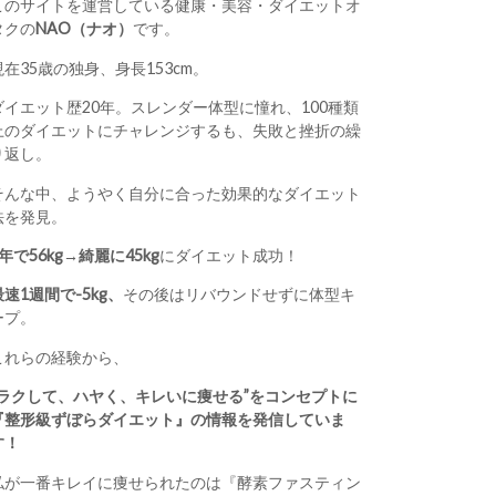
このサイトを運営している健康・美容・ダイエットオ
タクの
NAO（ナオ）
です。
現在35歳の独身、身長153cm。
ダイエット歴20年。スレンダー体型に憧れ、100種類
上のダイエットにチャレンジするも、失敗と挫折の繰
り返し。
そんな中、ようやく自分に合った効果的なダイエット
法を発見。
1年で56kg→綺麗に45kg
にダイエット成功！
最速1週間で-5kg、
その後はリバウンドせずに体型キ
ープ。
これらの経験から、
“ラクして、ハヤく、キレいに痩せる”をコンセプトに
『整形級ずぼらダイエット』の情報を発信していま
す！
私が一番キレイに痩せられたのは『酵素ファスティン