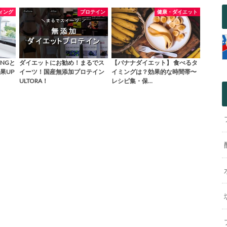
ィング
プロテイン
健康・ダイエット
NGと
ダイエットにお勧め！まるでス
【バナナダイエット】 食べるタ
果UP
イーツ！国産無添加プロテイン
イミングは？効果的な時間帯〜
ULTORA！
レシピ集・保…