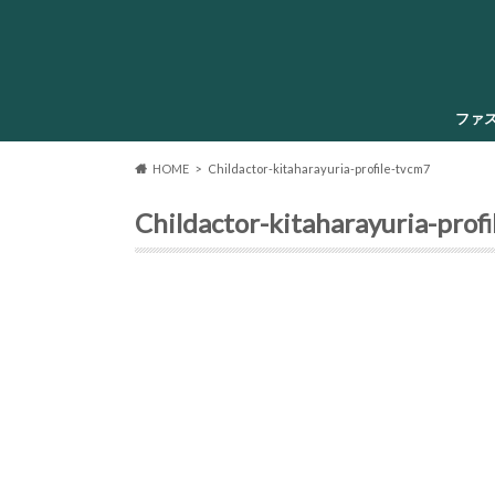
ファ
HOME
Childactor-kitaharayuria-profile-tvcm7
Childactor-kitaharayuria-prof