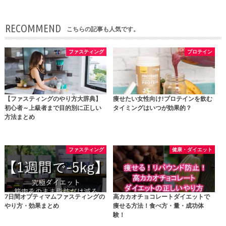
RECOMMEND
こちらの記事も人気です。
ファスティング
プロテイン
【ファスティングのやり方大辞典】
痩せたい女性向け!プロテインを飲む
初心者～上級者まで目的別に正しい
タイミングはいつが効果的？
方法まとめ
ファスティング
健康・ダイエット
7日間オプティマムファスティングの
高カカオチョコレートダイエットで
やり方・効果まとめ
痩せる方法！食べ方・量・成功体
験！