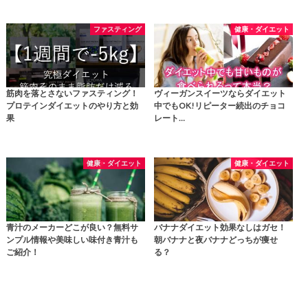
ファスティング
健康・ダイエット
筋肉を落とさないファスティング！
ヴィーガンスイーツならダイエット
プロテインダイエットのやり方と効
中でもOK!リピーター続出のチョコ
果
レート…
健康・ダイエット
健康・ダイエット
青汁のメーカーどこが良い？無料サ
バナナダイエット効果なしはガセ！
ンプル情報や美味しい味付き青汁も
朝バナナと夜バナナどっちが痩せ
ご紹介！
る？