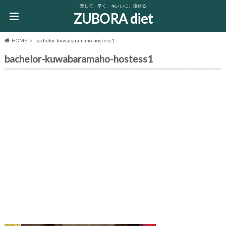
楽して、早く、キレいに、痩せる
ZUBORA diet
HOME
bachelor-kuwabaramaho-hostess1
bachelor-kuwabaramaho-hostess1