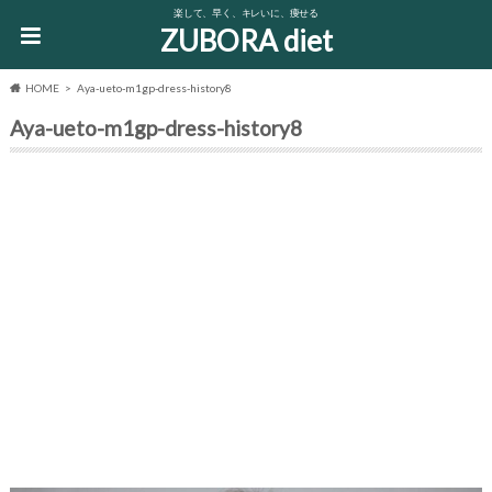
楽して、早く、キレいに、痩せる
ZUBORA diet
HOME
Aya-ueto-m1gp-dress-history8
Aya-ueto-m1gp-dress-history8