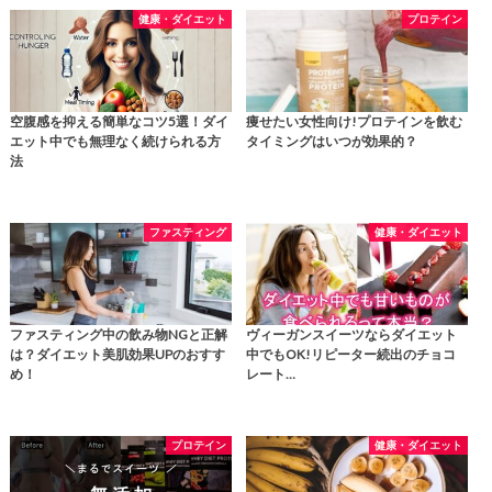
健康・ダイエット
プロテイン
空腹感を抑える簡単なコツ5選！ダイ
痩せたい女性向け!プロテインを飲む
エット中でも無理なく続けられる方
タイミングはいつが効果的？
法
ファスティング
健康・ダイエット
ファスティング中の飲み物NGと正解
ヴィーガンスイーツならダイエット
は？ダイエット美肌効果UPのおすす
中でもOK!リピーター続出のチョコ
め！
レート…
プロテイン
健康・ダイエット