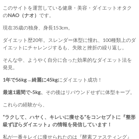
このサイトを運営している健康・美容・ダイエットオタク
の
NAO（ナオ）
です。
現在35歳の独身、身長153cm。
ダイエット歴20年。スレンダー体型に憧れ、100種類上のダ
イエットにチャレンジするも、失敗と挫折の繰り返し。
そんな中、ようやく自分に合った効果的なダイエット法を
発見。
1年で56kg→綺麗に45kg
にダイエット成功！
最速1週間で-5kg、
その後はリバウンドせずに体型キープ。
これらの経験から、
“ラクして、ハヤく、キレいに痩せる”をコンセプトに『整形
級ずぼらダイエット』の情報を発信しています！
私が一番キレイに痩せられたのは『酵素ファスティング』