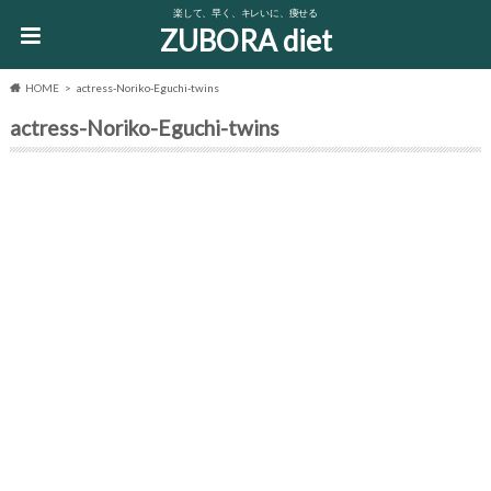
楽して、早く、キレいに、痩せる
ZUBORA diet
HOME
actress-Noriko-Eguchi-twins
actress-Noriko-Eguchi-twins