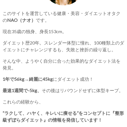
このサイトを運営している健康・美容・ダイエットオタク
の
NAO（ナオ）
です。
現在35歳の独身、身長153cm。
ダイエット歴20年。スレンダー体型に憧れ、100種類上のダ
イエットにチャレンジするも、失敗と挫折の繰り返し。
そんな中、ようやく自分に合った効果的なダイエット法を
発見。
1年で56kg→綺麗に45kg
にダイエット成功！
最速1週間で-5kg、
その後はリバウンドせずに体型キープ。
これらの経験から、
“ラクして、ハヤく、キレいに痩せる”をコンセプトに『整形
級ずぼらダイエット』の情報を発信しています！