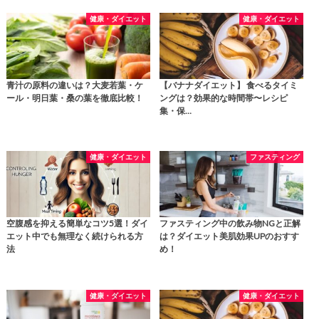
健康・ダイエット
健康・ダイエット
青汁の原料の違いは？大麦若葉・ケ
【バナナダイエット】 食べるタイミ
ール・明日葉・桑の葉を徹底比較！
ングは？効果的な時間帯〜レシピ
集・保…
健康・ダイエット
ファスティング
空腹感を抑える簡単なコツ5選！ダイ
ファスティング中の飲み物NGと正解
エット中でも無理なく続けられる方
は？ダイエット美肌効果UPのおすす
法
め！
健康・ダイエット
健康・ダイエット