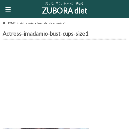
楽して、早く、キレいに、痩せる
ZUBORA diet
HOME
Actress-imadamio-bust-cups-size1
Actress-imadamio-bust-cups-size1