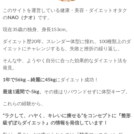
このサイトを運営している健康・美容・ダイエットオタク
の
NAO（ナオ）
です。
現在35歳の独身、身長153cm。
ダイエット歴20年。スレンダー体型に憧れ、100種類上のダ
イエットにチャレンジするも、失敗と挫折の繰り返し。
そんな中、ようやく自分に合った効果的なダイエット法を
発見。
1年で56kg→綺麗に45kg
にダイエット成功！
最速1週間で-5kg、
その後はリバウンドせずに体型キープ。
これらの経験から、
“ラクして、ハヤく、キレいに痩せる”をコンセプトに『整形
級ずぼらダイエット』の情報を発信しています！