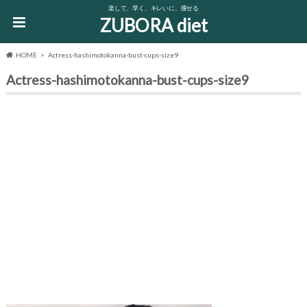
楽して、早く、キレいに、痩せる
ZUBORA diet
HOME
Actress-hashimotokanna-bust-cups-size9
Actress-hashimotokanna-bust-cups-size9