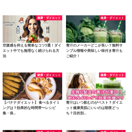
健康・ダイエット
健康・ダイエット
空腹感を抑える簡単なコツ5選！ダイ
青汁のメーカーどこが良い？無料サ
エット中でも無理なく続けられる方
ンプル情報や美味しい味付き青汁も
法
ご紹介！
健康・ダイエット
健康・ダイエット
【バナナダイエット】 食べるタイミ
青汁はいつ飲むのがベスト？ダイエ
ングは？効果的な時間帯〜レシピ
ット健康美肌にいいのは朝夜どっ
集・保…
ち？目的別…