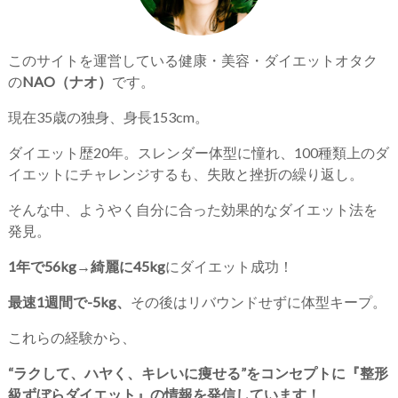
このサイトを運営している健康・美容・ダイエットオタク
の
NAO（ナオ）
です。
現在35歳の独身、身長153cm。
ダイエット歴20年。スレンダー体型に憧れ、100種類上のダ
イエットにチャレンジするも、失敗と挫折の繰り返し。
そんな中、ようやく自分に合った効果的なダイエット法を
発見。
1年で56kg→綺麗に45kg
にダイエット成功！
最速1週間で-5kg、
その後はリバウンドせずに体型キープ。
これらの経験から、
“ラクして、ハヤく、キレいに痩せる”をコンセプトに『整形
級ずぼらダイエット』の情報を発信しています！