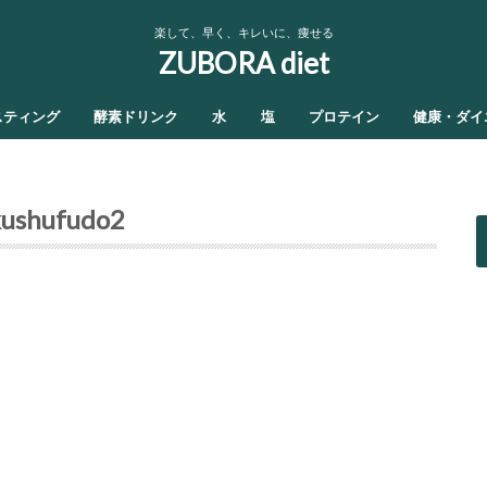
楽して、早く、キレいに、痩せる
ZUBORA diet
スティング
酵素ドリンク
水
塩
プロテイン
健康・ダイ
kushufudo2