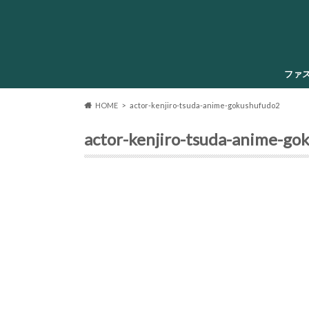
ファ
HOME
actor-kenjiro-tsuda-anime-gokushufudo2
actor-kenjiro-tsuda-anime-go