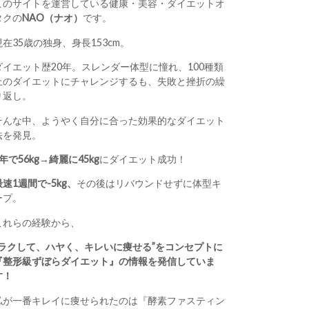
このサイトを運営している健康・美容・ダイエットオ
タクの
NAO（ナオ）
です。
現在35歳の独身、身長153cm。
ダイエット歴20年。スレンダー体型に憧れ、100種類
上のダイエットにチャレンジするも、失敗と挫折の繰
り返し。
そんな中、ようやく自分に合った効果的なダイエット
法を発見。
1年で56kg→綺麗に45kg
にダイエット成功！
最速1週間で-5kg、
その後はリバウンドせずに体型キ
ープ。
これらの経験から、
“ラクして、ハヤく、キレいに痩せる”をコンセプトに
『整形級ずぼらダイエット』の情報を発信していま
す！
私が一番キレイに痩せられたのは『酵素ファスティン