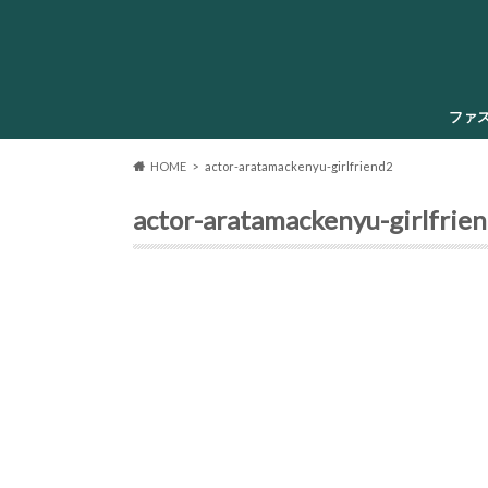
ファ
HOME
actor-aratamackenyu-girlfriend2
actor-aratamackenyu-girlfrie