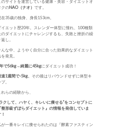
このサイトを運営している健康・美容・ダイエットオ
タクの
NAO（ナオ）
です。
現在35歳の独身、身長153cm。
ダイエット歴20年。スレンダー体型に憧れ、100種類
上のダイエットにチャレンジするも、失敗と挫折の繰
り返し。
そんな中、ようやく自分に合った効果的なダイエット
法を発見。
1年で56kg→綺麗に45kg
にダイエット成功！
最速1週間で-5kg、
その後はリバウンドせずに体型キ
ープ。
これらの経験から、
“ラクして、ハヤく、キレいに痩せる”をコンセプトに
『整形級ずぼらダイエット』の情報を発信していま
す！
私が一番キレイに痩せられたのは『酵素ファスティン