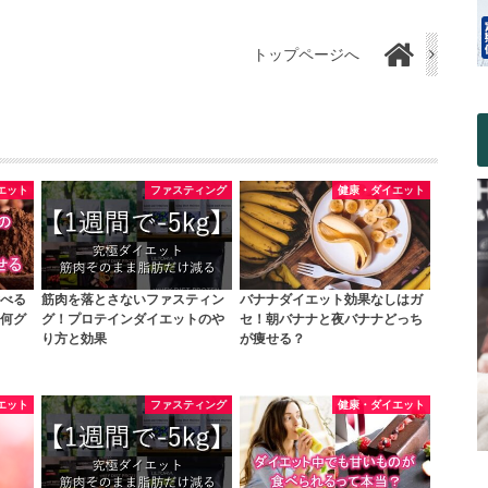
トップページへ
エット
ファスティング
健康・ダイエット
べる
筋肉を落とさないファスティン
バナナダイエット効果なしはガ
何グ
グ！プロテインダイエットのや
セ！朝バナナと夜バナナどっち
り方と効果
が痩せる？
エット
ファスティング
健康・ダイエット