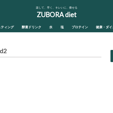
楽して、早く、キレいに、痩せる
ZUBORA diet
スティング
酵素ドリンク
水
塩
プロテイン
健康・ダイ
nd2