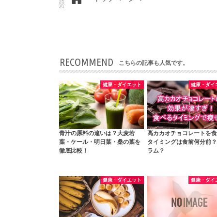
RECOMMEND
こちらの記事も人気です。
健康・ダイエット
健康・ダイ
青汁の原料の違いは？大麦若
高カカオチョコレートを食
葉・ケール・明日葉・桑の葉を
タイミングは食前何分前？
徹底比較！
ラム？
健康・ダイエット
健康・ダイ