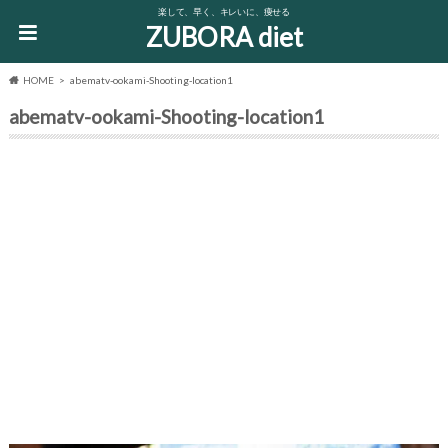
楽して、早く、キレいに、痩せる
ZUBORA diet
HOME
abematv-ookami-Shooting-location1
abematv-ookami-Shooting-location1