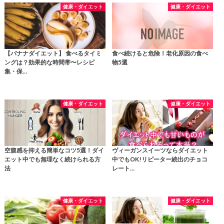
健康・ダイエット
健康・ダイエット
【バナナダイエット】 食べるタイミ
食べ続けると危険！老化原因の食べ
ングは？効果的な時間帯〜レシピ
物5選
集・保…
健康・ダイエット
健康・ダイエット
空腹感を抑える簡単なコツ5選！ダイ
ヴィーガンスイーツならダイエット
エット中でも無理なく続けられる方
中でもOK!リピーター続出のチョコ
法
レート…
健康・ダイエット
健康・ダイエット