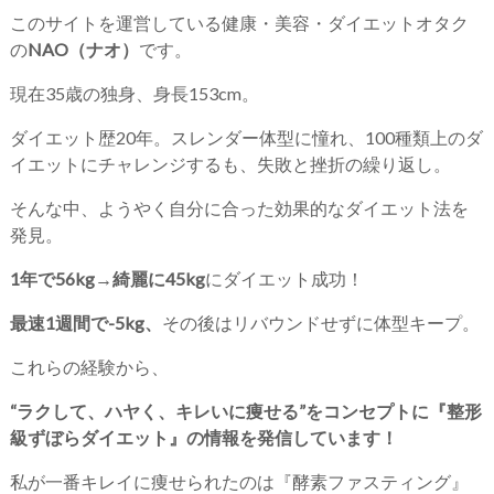
このサイトを運営している健康・美容・ダイエットオタク
の
NAO（ナオ）
です。
現在35歳の独身、身長153cm。
ダイエット歴20年。スレンダー体型に憧れ、100種類上のダ
イエットにチャレンジするも、失敗と挫折の繰り返し。
そんな中、ようやく自分に合った効果的なダイエット法を
発見。
1年で56kg→綺麗に45kg
にダイエット成功！
最速1週間で-5kg、
その後はリバウンドせずに体型キープ。
これらの経験から、
“ラクして、ハヤく、キレいに痩せる”をコンセプトに『整形
級ずぼらダイエット』の情報を発信しています！
私が一番キレイに痩せられたのは『酵素ファスティング』