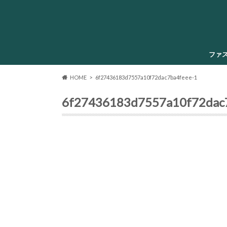
ファ
HOME
6f27436183d7557a10f72dac7ba4feee-1
6f27436183d7557a10f72dac