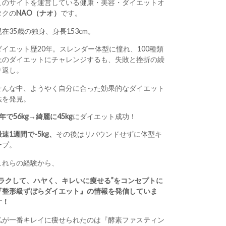
このサイトを運営している健康・美容・ダイエットオ
タクの
NAO（ナオ）
です。
現在35歳の独身、身長153cm。
ダイエット歴20年。スレンダー体型に憧れ、100種類
上のダイエットにチャレンジするも、失敗と挫折の繰
り返し。
そんな中、ようやく自分に合った効果的なダイエット
法を発見。
1年で56kg→綺麗に45kg
にダイエット成功！
最速1週間で-5kg、
その後はリバウンドせずに体型キ
ープ。
これらの経験から、
“ラクして、ハヤく、キレいに痩せる”をコンセプトに
『整形級ずぼらダイエット』の情報を発信していま
す！
私が一番キレイに痩せられたのは『酵素ファスティン