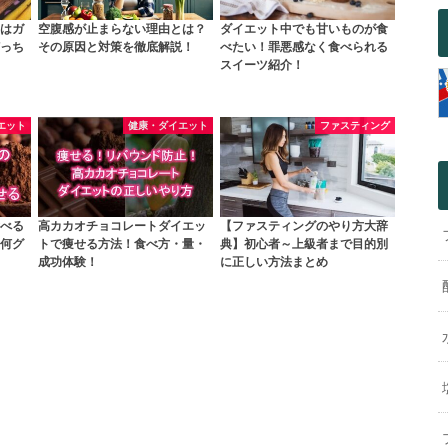
はガ
空腹感が止まらない理由とは？
ダイエット中でも甘いものが食
っち
その原因と対策を徹底解説！
べたい！罪悪感なく食べられる
スイーツ紹介！
エット
健康・ダイエット
ファスティング
べる
高カカオチョコレートダイエッ
【ファスティングのやり方大辞
何グ
トで痩せる方法！食べ方・量・
典】初心者～上級者まで目的別
成功体験！
に正しい方法まとめ