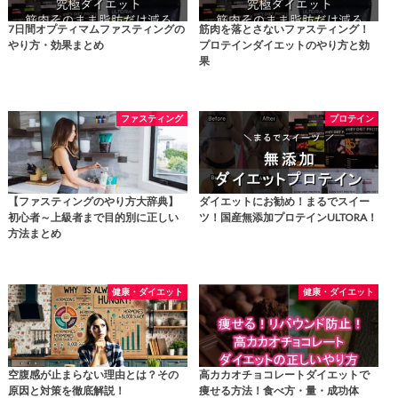
7日間オプティマムファスティングの
筋肉を落とさないファスティング！
やり方・効果まとめ
プロテインダイエットのやり方と効
果
ファスティング
プロテイン
【ファスティングのやり方大辞典】
ダイエットにお勧め！まるでスイー
初心者～上級者まで目的別に正しい
ツ！国産無添加プロテインULTORA！
方法まとめ
健康・ダイエット
健康・ダイエット
空腹感が止まらない理由とは？その
高カカオチョコレートダイエットで
原因と対策を徹底解説！
痩せる方法！食べ方・量・成功体