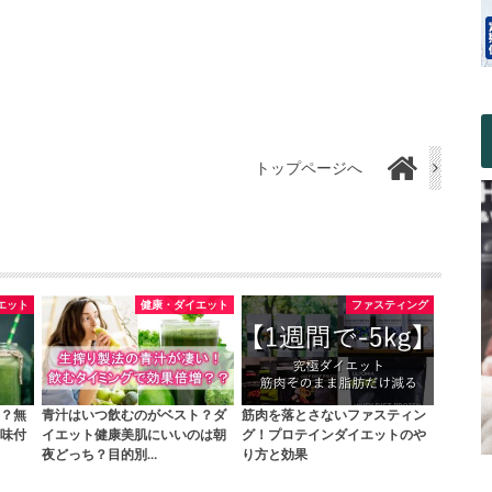
トップページへ
エット
健康・ダイエット
ファスティング
？無
青汁はいつ飲むのがベスト？ダ
筋肉を落とさないファスティン
味付
イエット健康美肌にいいのは朝
グ！プロテインダイエットのや
夜どっち？目的別…
り方と効果