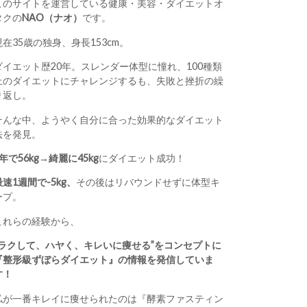
このサイトを運営している健康・美容・ダイエットオ
タクの
NAO（ナオ）
です。
現在35歳の独身、身長153cm。
ダイエット歴20年。スレンダー体型に憧れ、100種類
上のダイエットにチャレンジするも、失敗と挫折の繰
り返し。
そんな中、ようやく自分に合った効果的なダイエット
法を発見。
1年で56kg→綺麗に45kg
にダイエット成功！
最速1週間で-5kg、
その後はリバウンドせずに体型キ
ープ。
これらの経験から、
“ラクして、ハヤく、キレいに痩せる”をコンセプトに
『整形級ずぼらダイエット』の情報を発信していま
す！
私が一番キレイに痩せられたのは『酵素ファスティン