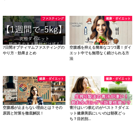
ファスティング
健康・ダイエット
7日間オプティマムファスティングの
空腹感を抑える簡単なコツ5選！ダイ
やり方・効果まとめ
エット中でも無理なく続けられる方
法
健康・ダイエット
健康・ダイエット
空腹感が止まらない理由とは？その
青汁はいつ飲むのがベスト？ダイエ
原因と対策を徹底解説！
ット健康美肌にいいのは朝夜どっ
ち？目的別…