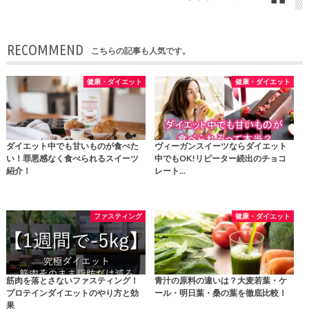
RECOMMEND
こちらの記事も人気です。
健康・ダイエット
健康・ダイエット
ダイエット中でも甘いものが食べた
ヴィーガンスイーツならダイエット
い！罪悪感なく食べられるスイーツ
中でもOK!リピーター続出のチョコ
紹介！
レート…
ファスティング
健康・ダイエット
筋肉を落とさないファスティング！
青汁の原料の違いは？大麦若葉・ケ
プロテインダイエットのやり方と効
ール・明日葉・桑の葉を徹底比較！
果