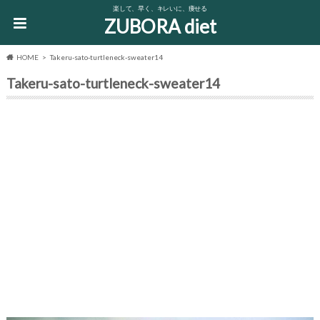
楽して、早く、キレいに、痩せる
ZUBORA diet
HOME
Takeru-sato-turtleneck-sweater14
Takeru-sato-turtleneck-sweater14