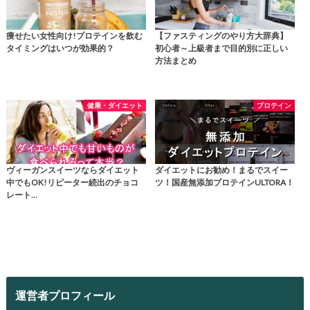
痩せたい女性向け!プロテインを飲む
【ファスティングのやり方大辞典】
タイミングはいつが効果的？
初心者～上級者まで目的別に正しい
方法まとめ
健康・ダイエット
プロテイン
ヴィーガンスイーツならダイエット
ダイエットにお勧め！まるでスイー
中でもOK!リピーター続出のチョコ
ツ！国産無添加プロテインULTORA！
レート…
運営者プロフィール