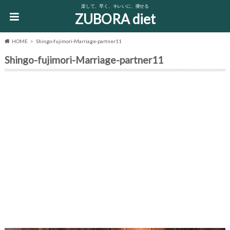
楽して、早く、キレいに、痩せる
ZUBORA diet
HOME
Shingo-fujimori-Marriage-partner11
Shingo-fujimori-Marriage-partner11