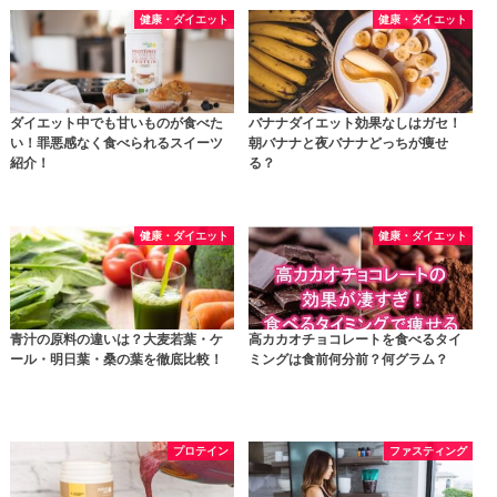
健康・ダイエット
健康・ダイエット
ダイエット中でも甘いものが食べた
バナナダイエット効果なしはガセ！
い！罪悪感なく食べられるスイーツ
朝バナナと夜バナナどっちが痩せ
紹介！
る？
健康・ダイエット
健康・ダイエット
青汁の原料の違いは？大麦若葉・ケ
高カカオチョコレートを食べるタイ
ール・明日葉・桑の葉を徹底比較！
ミングは食前何分前？何グラム？
プロテイン
ファスティング