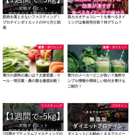
筋肉を落とさないファスティング！
高カカオチョコレートを食べるタイ
プロテインダイエットのやり方と効
ミングは食前何分前？何グラム？
果
健康・ダイエット
健康・ダイエット
青汁の原料の違いは？大麦若葉・ケ
青汁のメーカーどこが良い？無料サ
ール・明日葉・桑の葉を徹底比較！
ンプル情報や美味しい味付き青汁も
ご紹介！
ファスティング
プロテイン
7日間オプティマムファスティングの
ダイエットにお勧め！まるでスイー