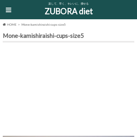
楽して、早く、キレいに、痩せる
ZUBORA diet
HOME
Mone-kamishiraishi-cups-size5
Mone-kamishiraishi-cups-size5