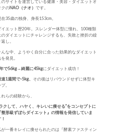
このサイトを運営している健康・美容・ダイエットオ
タクの
NAO（ナオ）
です。
現在35歳の独身、身長153cm。
ダイエット歴20年。スレンダー体型に憧れ、100種類
上のダイエットにチャレンジするも、失敗と挫折の繰
り返し。
そんな中、ようやく自分に合った効果的なダイエット
法を発見。
1年で56kg→綺麗に45kg
にダイエット成功！
最速1週間で-5kg、
その後はリバウンドせずに体型キ
ープ。
これらの経験から、
“ラクして、ハヤく、キレいに痩せる”をコンセプトに
『整形級ずぼらダイエット』の情報を発信していま
す！
私が一番キレイに痩せられたのは『酵素ファスティン