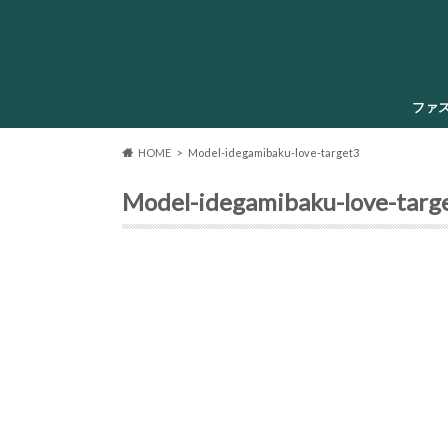
ファ
HOME
Model-idegamibaku-love-target3
Model-idegamibaku-love-targ