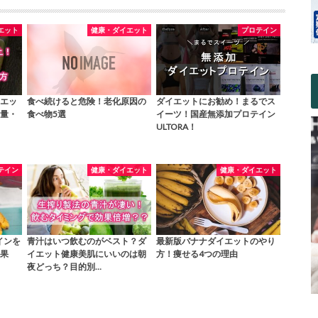
エット
健康・ダイエット
プロテイン
エッ
食べ続けると危険！老化原因の
ダイエットにお勧め！まるでス
量・
食べ物5選
イーツ！国産無添加プロテイン
ULTORA！
テイン
健康・ダイエット
健康・ダイエット
インを
青汁はいつ飲むのがベスト？ダ
最新版バナナダイエットのやり
果
イエット健康美肌にいいのは朝
方！痩せる4つの理由
夜どっち？目的別…