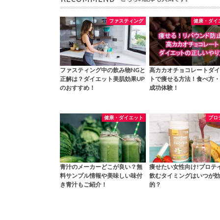
ファスティング
健康・ダイ
ファスティング中の飲み物NGと
高カカオチョコレートダイ
正解は？ダイエット美肌効果UP
トで痩せる方法！食べ方・
のおすすめ！
成功体験！
健康・ダイエット
プロ
青汁のメーカーどこが良い？無
痩せたい女性向け!プロテ
料サンプル情報や美味しい味付
飲むタイミングはいつが効
き青汁もご紹介！
的？