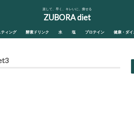
楽して、早く、キレいに、痩せる
ZUBORA diet
スティング
酵素ドリンク
水
塩
プロテイン
健康・ダイ
et3