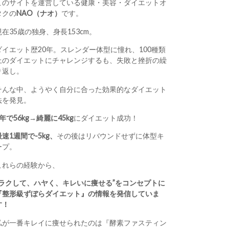
このサイトを運営している健康・美容・ダイエットオ
タクの
NAO（ナオ）
です。
現在35歳の独身、身長153cm。
ダイエット歴20年。スレンダー体型に憧れ、100種類
上のダイエットにチャレンジするも、失敗と挫折の繰
り返し。
そんな中、ようやく自分に合った効果的なダイエット
法を発見。
1年で56kg→綺麗に45kg
にダイエット成功！
最速1週間で-5kg、
その後はリバウンドせずに体型キ
ープ。
これらの経験から、
“ラクして、ハヤく、キレいに痩せる”をコンセプトに
『整形級ずぼらダイエット』の情報を発信していま
す！
私が一番キレイに痩せられたのは『酵素ファスティン