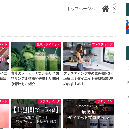
トップページへ
エット
健康・ダイエット
ファスティング
イエ
青汁のメーカーどこが良い？無
ファスティング中の飲み物NGと
ー続出
料サンプル情報や美味しい味付
正解は？ダイエット美肌効果UP
き青汁もご紹介！
のおすすめ！
エット
ファスティング
プロテイン