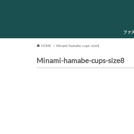
ファ
HOME
Minami-hamabe-cups-size8
Minami-hamabe-cups-size8