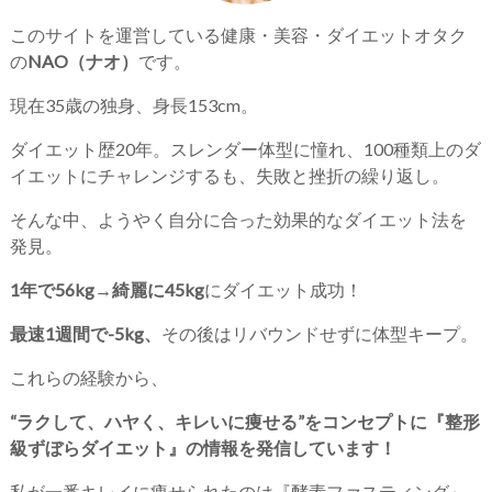
このサイトを運営している健康・美容・ダイエットオタク
の
NAO（ナオ）
です。
現在35歳の独身、身長153cm。
ダイエット歴20年。スレンダー体型に憧れ、100種類上のダ
イエットにチャレンジするも、失敗と挫折の繰り返し。
そんな中、ようやく自分に合った効果的なダイエット法を
発見。
1年で56kg→綺麗に45kg
にダイエット成功！
最速1週間で-5kg、
その後はリバウンドせずに体型キープ。
これらの経験から、
“ラクして、ハヤく、キレいに痩せる”をコンセプトに『整形
級ずぼらダイエット』の情報を発信しています！
私が一番キレイに痩せられたのは『酵素ファスティング』