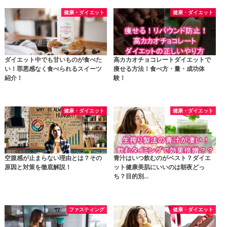
健康・ダイエット
健康・ダイエット
ダイエット中でも甘いものが食べた
高カカオチョコレートダイエットで
い！罪悪感なく食べられるスイーツ
痩せる方法！食べ方・量・成功体
紹介！
験！
健康・ダイエット
健康・ダイエット
空腹感が止まらない理由とは？その
青汁はいつ飲むのがベスト？ダイエ
原因と対策を徹底解説！
ット健康美肌にいいのは朝夜どっ
ち？目的別…
ファスティング
健康・ダイエット