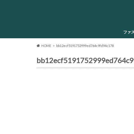
ファ
HOME
bb12ecf5191752999ed764c9fd94c178
bb12ecf5191752999ed764c9