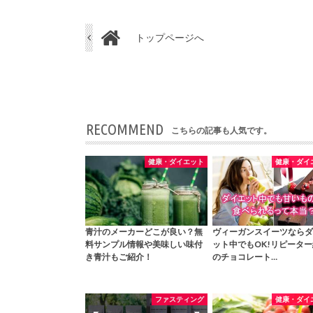
トップページへ
RECOMMEND
こちらの記事も人気です。
健康・ダイエット
健康・ダイ
青汁のメーカーどこが良い？無
ヴィーガンスイーツならダ
料サンプル情報や美味しい味付
ット中でもOK!リピータ
き青汁もご紹介！
のチョコレート…
ファスティング
健康・ダイ