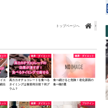
トップページへ
エット
健康・ダイエット
健康・ダイエット
イエ
高カカオチョコレートを食べる
食べ続けると危険！老化原因の
ー続出
タイミングは食前何分前？何グ
食べ物5選
ラム？
エット
健康・ダイエット
プロテイン