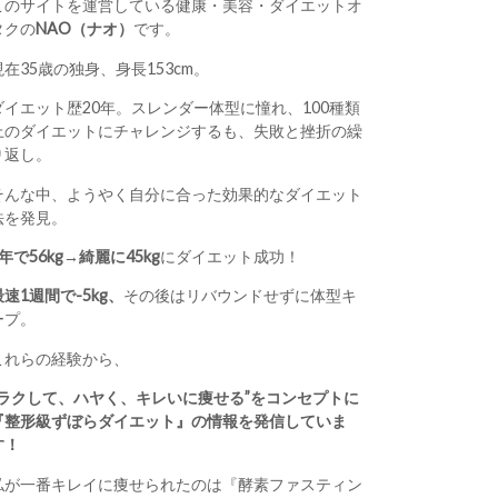
このサイトを運営している健康・美容・ダイエットオ
タクの
NAO（ナオ）
です。
現在35歳の独身、身長153cm。
ダイエット歴20年。スレンダー体型に憧れ、100種類
上のダイエットにチャレンジするも、失敗と挫折の繰
り返し。
そんな中、ようやく自分に合った効果的なダイエット
法を発見。
1年で56kg→綺麗に45kg
にダイエット成功！
最速1週間で-5kg、
その後はリバウンドせずに体型キ
ープ。
これらの経験から、
“ラクして、ハヤく、キレいに痩せる”をコンセプトに
『整形級ずぼらダイエット』の情報を発信していま
す！
私が一番キレイに痩せられたのは『酵素ファスティン