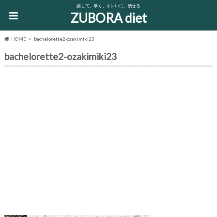
楽して、早く、キレいに、痩せる
ZUBORA diet
HOME
bachelorette2-ozakimiki23
bachelorette2-ozakimiki23