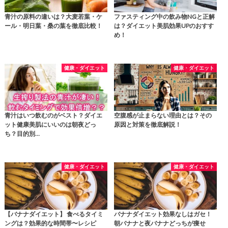
青汁の原料の違いは？大麦若葉・ケ
ファスティング中の飲み物NGと正解
ール・明日葉・桑の葉を徹底比較！
は？ダイエット美肌効果UPのおすす
め！
健康・ダイエット
健康・ダイエット
青汁はいつ飲むのがベスト？ダイエ
空腹感が止まらない理由とは？その
ット健康美肌にいいのは朝夜どっ
原因と対策を徹底解説！
ち？目的別…
健康・ダイエット
健康・ダイエット
【バナナダイエット】 食べるタイミ
バナナダイエット効果なしはガセ！
ングは？効果的な時間帯〜レシピ
朝バナナと夜バナナどっちが痩せ